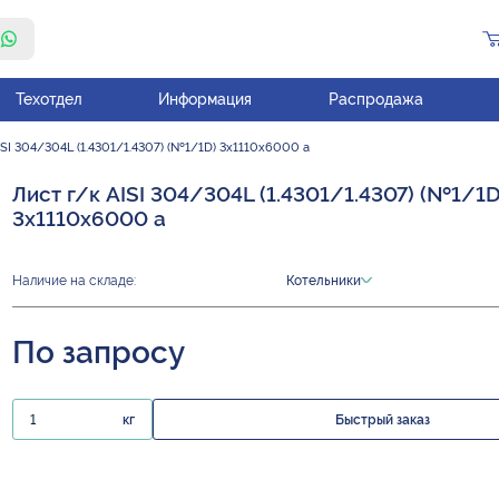
Техотдел
Информация
Распродажа
ISI 304/304L (1.4301/1.4307) (№1/1D) 3х1110х6000 а
Лист г/к AISI 304/304L (1.4301/1.4307) (№1/1D
3х1110х6000 а
Наличие на складе:
Котельники
По запросу
кг
Быстрый заказ