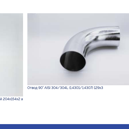
Отвод 90° AISI 304/304L (1.4301/1.4307) 129х3
й 204х154х2 а