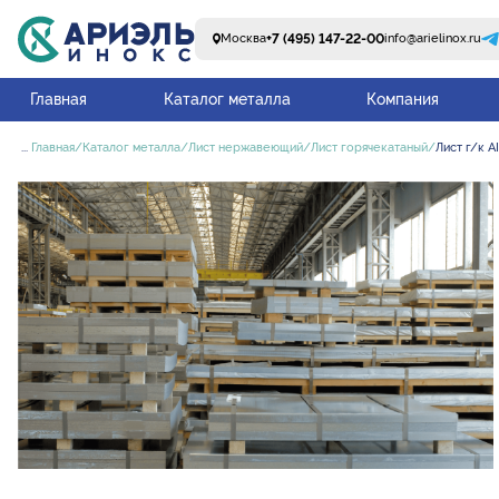
+7 (495) 147-22-00
Москва
info@arielinox.ru
Главная
Каталог металла
Компания
...
Главная
Каталог металла
Лист нержавеющий
Лист горячекатаный
Лист г/к A