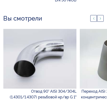
DN 50 NIOB
Вы смотрели
Отвод 90° AISI 304/304L
Переход AISI 
(1.4301/1.4307) резьбовой нр/вр G 1"
концентрическ