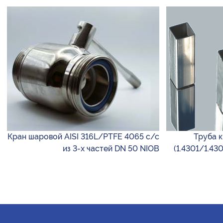
Кран шаровой AISI 316L/PTFE 4065 с/с
Труба к
из 3-х частей DN 50 NIOB
(1.4301/1.43