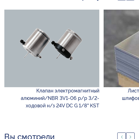
Клапан электромагнитный
Лист
алюминий/NBR 3V1-06 р/р 3/2-
шлифов
ходовой н/з 24V DC G 1/8" KST
Вы смотрели