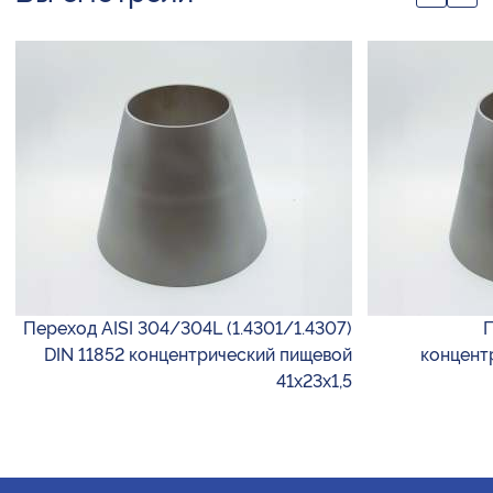
Переход AISI 304/304L (1.4301/1.4307)
П
DIN 11852 концентрический пищевой
концент
41х23х1,5