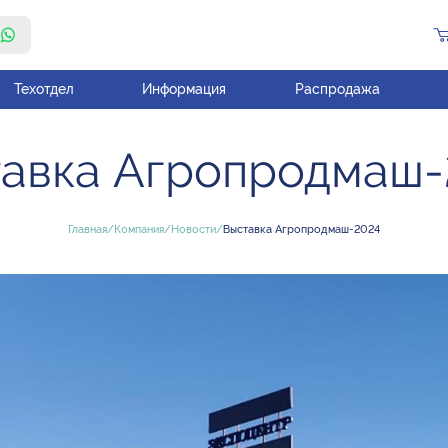
Техотдел
Информация
Распродажа
авка Агропродмаш
Главная
Компания
Новости
Выставка Агропродмаш-2024