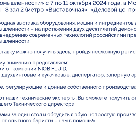
ышленности» c 7 по 11 октября 2024 года, в М
н 8 зал 2 (метро «Выставочная», «Деловой центр»
дная выставка оборудования, машин и ингредиентов 
шленности – на протяжении двух десятилетий демон
я внедрению современных технологий российскими пр
ышленности.
ставку можно получить здесь, пройдя несложную реги
му вниманию представляем:
и от компании NIOB FLUID,
двухвинтовые и кулачковые, диспергатор, запорную а
, регулирующие и донные собственного производства 
ют наши технические эксперты. Вы сможете получить о
ашего Технического директора.
 вами за один стол и обсудить любую непростую произ
от опытного баристы – нам в помощь!=