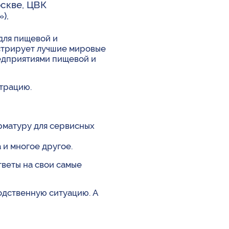
оскве, ЦВК
).
для пищевой и
стрирует лучшие мировые
едприятиями пищевой и
страцию.
рматуру для сервисных
и многое другое.
тветы на свои самые
водственную ситуацию. А