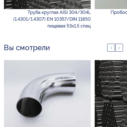
Труба круглая AISI 304/304L
Пробоо
(1.4301/1.4307) EN 10357/DIN 11850
пищевая 53х1,5 спец
Вы смотрели