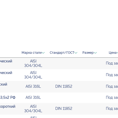
Марка стали
Стандарт/ГОСТ
Размер
Цена
ический
AISI
Под за
304/304L
ический
AISI
Под за
304/304L
ский
AISI 316L
DIN 11852
Под за
63,5х2 РФ
AISI 316L
Под за
 короткий
AISI
DIN 11852
Под за
304/304L