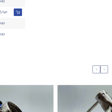
каз
уб/шт
каз
каз