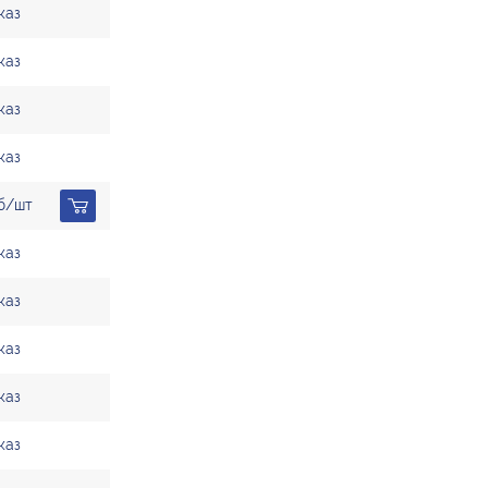
каз
каз
каз
каз
уб/шт
каз
каз
каз
каз
каз