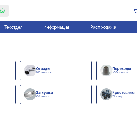
Техотдел
Информация
Распродажа
Отводы
Переходы
913 товаров
1084 товара
Заглушки
Крестовины
221 товар
21 товар