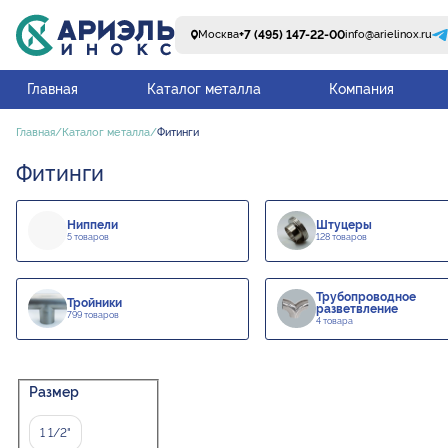
+7 (495) 147-22-00
Москва
info@arielinox.ru
Главная
Каталог металла
Компания
Главная
Каталог металла
Фитинги
Фитинги
Ниппели
Штуцеры
5 товаров
128 товаров
Трубопроводное
Тройники
разветвление
799 товаров
4 товара
Размер
1 1/2"