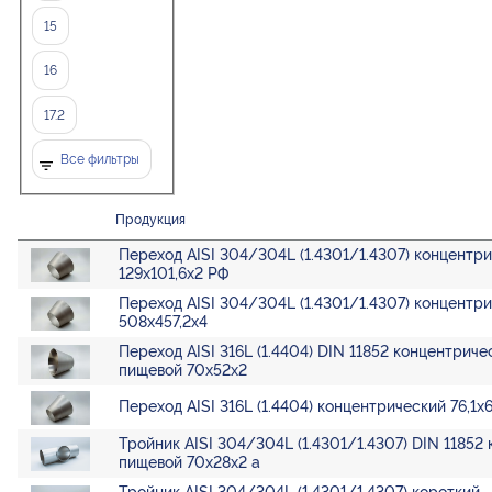
15
16
17.2
Все фильтры
Продукция
Переход AISI 304/304L (1.4301/1.4307) концентр
129х101,6х2 РФ
Переход AISI 304/304L (1.4301/1.4307) концентр
508х457,2х4
Переход AISI 316L (1.4404) DIN 11852 концентриче
пищевой 70х52х2
Переход AISI 316L (1.4404) концентрический 76,1х
Тройник AISI 304/304L (1.4301/1.4307) DIN 11852
пищевой 70х28х2 а