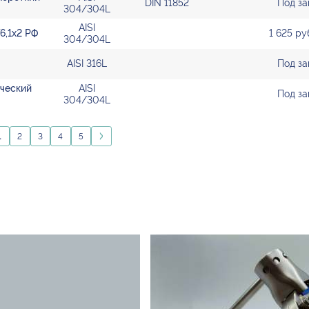
DIN 11852
Под за
304/304L
AISI
6,1х2 РФ
1 625 р
304/304L
AISI 316L
Под за
ический
AISI
Под за
304/304L
1
2
3
4
5